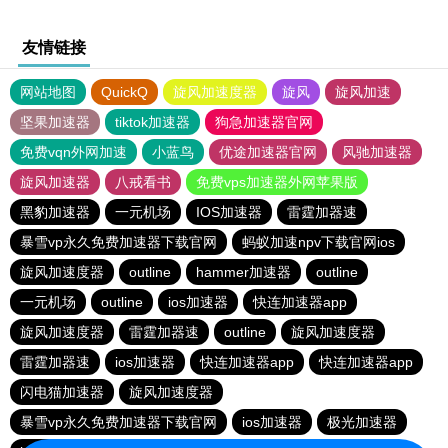
友情链接
网站地图
QuickQ
旋风加速度器
旋风
旋风加速
坚果加速器
tiktok加速器
狗急加速器官网
免费vqn外网加速
小蓝鸟
优途加速器官网
风驰加速器
旋风加速器
八戒看书
免费vps加速器外网苹果版
黑豹加速器
一元机场
IOS加速器
雷霆加器速
暴雪vp永久免费加速器下载官网
蚂蚁加速npv下载官网ios
旋风加速度器
outline
hammer加速器
outline
一元机场
outline
ios加速器
快连加速器app
旋风加速度器
雷霆加器速
outline
旋风加速度器
雷霆加器速
ios加速器
快连加速器app
快连加速器app
闪电猫加速器
旋风加速度器
暴雪vp永久免费加速器下载官网
ios加速器
极光加速器