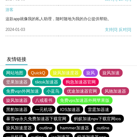
游客
这款app就像我的私人助理，随时随地为我的办公提供帮助。
2024-01-03
支持
[0]
反对
[0]
友情链接
网站地图
QuickQ
旋风加速度器
旋风
旋风加速
坚果加速器
tiktok加速器
狗急加速器官网
免费vqn外网加速
小蓝鸟
优途加速器官网
风驰加速器
旋风加速器
八戒看书
免费vps加速器外网苹果版
黑豹加速器
一元机场
IOS加速器
雷霆加器速
暴雪vp永久免费加速器下载官网
蚂蚁加速npv下载官网ios
旋风加速度器
outline
hammer加速器
outline