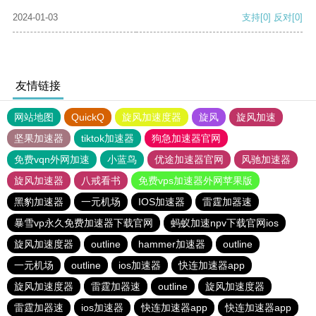
2024-01-03
支持
[0]
反对
[0]
友情链接
网站地图
QuickQ
旋风加速度器
旋风
旋风加速
坚果加速器
tiktok加速器
狗急加速器官网
免费vqn外网加速
小蓝鸟
优途加速器官网
风驰加速器
旋风加速器
八戒看书
免费vps加速器外网苹果版
黑豹加速器
一元机场
IOS加速器
雷霆加器速
暴雪vp永久免费加速器下载官网
蚂蚁加速npv下载官网ios
旋风加速度器
outline
hammer加速器
outline
一元机场
outline
ios加速器
快连加速器app
旋风加速度器
雷霆加器速
outline
旋风加速度器
雷霆加器速
ios加速器
快连加速器app
快连加速器app