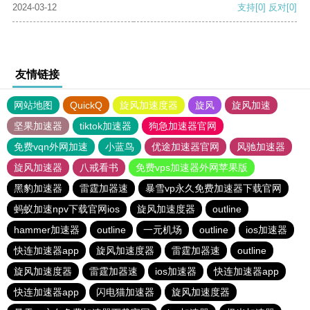
2024-03-12
支持
[0]
反对
[0]
友情链接
网站地图
QuickQ
旋风加速度器
旋风
旋风加速
坚果加速器
tiktok加速器
狗急加速器官网
免费vqn外网加速
小蓝鸟
优途加速器官网
风驰加速器
旋风加速器
八戒看书
免费vps加速器外网苹果版
黑豹加速器
雷霆加器速
暴雪vp永久免费加速器下载官网
蚂蚁加速npv下载官网ios
旋风加速度器
outline
hammer加速器
outline
一元机场
outline
ios加速器
快连加速器app
旋风加速度器
雷霆加器速
outline
旋风加速度器
雷霆加器速
ios加速器
快连加速器app
快连加速器app
闪电猫加速器
旋风加速度器