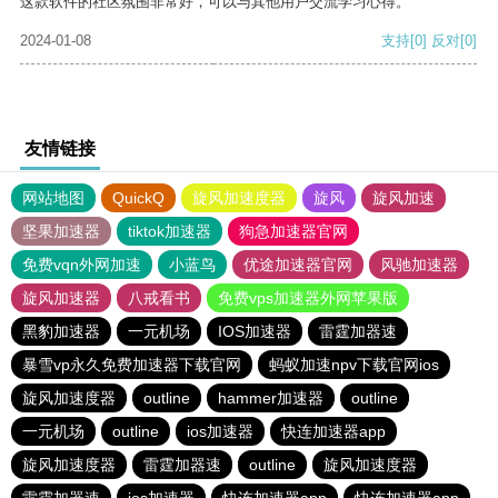
这款软件的社区氛围非常好，可以与其他用户交流学习心得。
2024-01-08
支持
[0]
反对
[0]
友情链接
网站地图
QuickQ
旋风加速度器
旋风
旋风加速
坚果加速器
tiktok加速器
狗急加速器官网
免费vqn外网加速
小蓝鸟
优途加速器官网
风驰加速器
旋风加速器
八戒看书
免费vps加速器外网苹果版
黑豹加速器
一元机场
IOS加速器
雷霆加器速
暴雪vp永久免费加速器下载官网
蚂蚁加速npv下载官网ios
旋风加速度器
outline
hammer加速器
outline
一元机场
outline
ios加速器
快连加速器app
旋风加速度器
雷霆加器速
outline
旋风加速度器