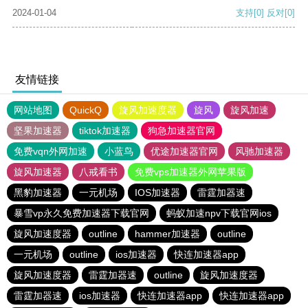
2024-01-04
支持
[0]
反对
[0]
友情链接
网站地图
QuickQ
旋风加速度器
旋风
旋风加速
坚果加速器
tiktok加速器
狗急加速器官网
免费vqn外网加速
小蓝鸟
优途加速器官网
风驰加速器
旋风加速器
八戒看书
免费vps加速器外网苹果版
黑豹加速器
一元机场
IOS加速器
雷霆加器速
暴雪vp永久免费加速器下载官网
蚂蚁加速npv下载官网ios
旋风加速度器
outline
hammer加速器
outline
一元机场
outline
ios加速器
快连加速器app
旋风加速度器
雷霆加器速
outline
旋风加速度器
雷霆加器速
ios加速器
快连加速器app
快连加速器app