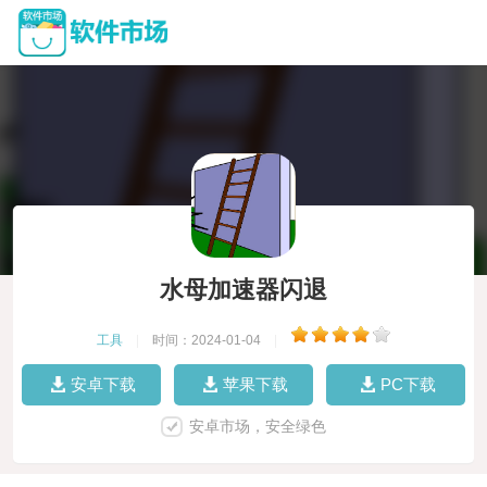
水母加速器闪退
工具
|
时间：2024-01-04
|
安卓下载
苹果下载
PC下载
安卓市场，安全绿色