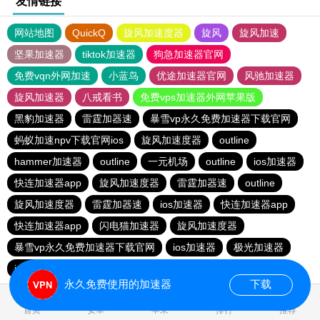
友情链接
网站地图
QuickQ
旋风加速度器
旋风
旋风加速
坚果加速器
tiktok加速器
狗急加速器官网
免费vqn外网加速
小蓝鸟
优途加速器官网
风驰加速器
旋风加速器
八戒看书
免费vps加速器外网苹果版
黑豹加速器
雷霆加器速
暴雪vp永久免费加速器下载官网
蚂蚁加速npv下载官网ios
旋风加速度器
outline
hammer加速器
outline
一元机场
outline
ios加速器
快连加速器app
旋风加速度器
雷霆加器速
outline
旋风加速度器
雷霆加器速
ios加速器
快连加速器app
快连加速器app
闪电猫加速器
旋风加速度器
暴雪vp永久免费加速器下载官网
ios加速器
极光加速器
ios加速器
快连加速器app
雷霆加器速
黑洞加速
永久免费使用的加速器
下载
0.068908s
首页
安卓
苹果
排行
推荐