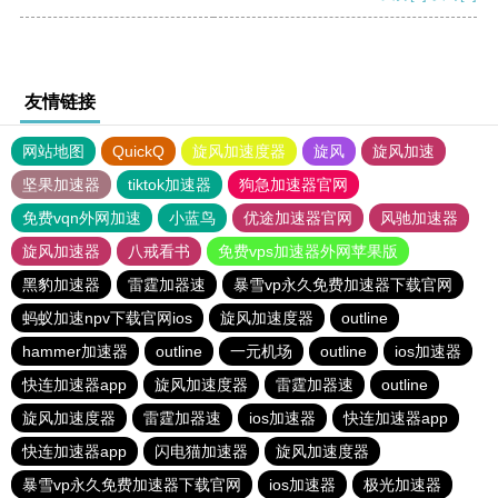
友情链接
网站地图
QuickQ
旋风加速度器
旋风
旋风加速
坚果加速器
tiktok加速器
狗急加速器官网
免费vqn外网加速
小蓝鸟
优途加速器官网
风驰加速器
旋风加速器
八戒看书
免费vps加速器外网苹果版
黑豹加速器
雷霆加器速
暴雪vp永久免费加速器下载官网
蚂蚁加速npv下载官网ios
旋风加速度器
outline
hammer加速器
outline
一元机场
outline
ios加速器
快连加速器app
旋风加速度器
雷霆加器速
outline
旋风加速度器
雷霆加器速
ios加速器
快连加速器app
快连加速器app
闪电猫加速器
旋风加速度器
暴雪vp永久免费加速器下载官网
ios加速器
极光加速器